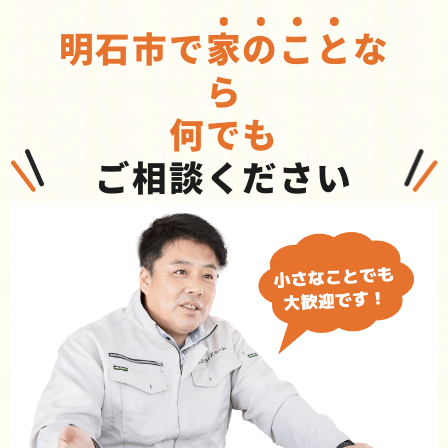
明石市で
家
の
こ
と
な
ら
何でも
ご相談ください