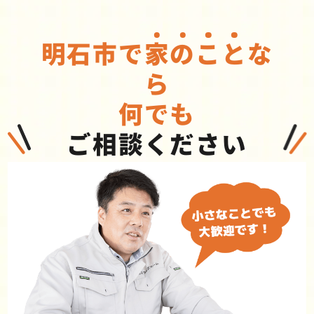
明石市で
家
の
こ
と
な
ら
何でも
ご相談ください