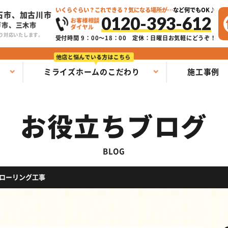
いくらぐらい？これできる？気になる場所が…
など何でもOK♪
石市、加古川市
0120-393-612
戸市、三木市
り対応いたします。
受付時間 9：00～18：00
定休：日曜日お気軽にどうぞ！
ミライズホームのこだわり
施工事例
お役立ちブログ
BLOG
ローリング工事