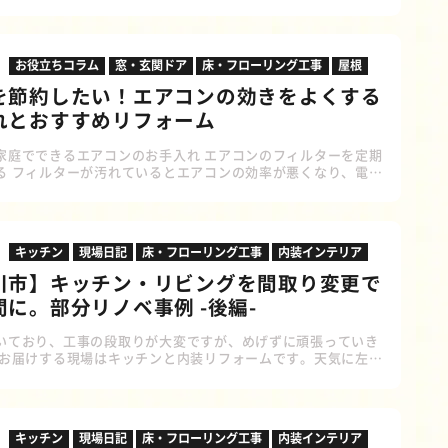
 → クッションフロア がおすすめです。 特に、リビング・玄
ど人の出入りが多い場所には「フロアタイル」、 トイレ・洗面
などには、「クッションフロア」が人気です。 それぞれの特徴
紹介 ①フロアタイルの特徴 リフォームで使われる「フロアタイ
お役立ちコラム
窓・玄関ドア
床・フローリング工事
屋根
床に貼るタイル状の床材のことを指し
を節約したい！エアコンの効きをよくする
れとおすすめリフォーム
家庭でできるエアコンのお手入れ エアコンのフィルターを定期
る フィルターが汚れているとエアコンの効率が悪くなり、電力
します。定期的に掃除をして、エアコンの性能を維持しましょ
電源を切る 清掃を行う前にエアコンの電源を切り、プラグを抜い
保します。 2.フィルターの取り外し エアコンの前面カバーを
ルターを取り外します。多くのエアコンはフィルターが簡単に
キッチン
現場日記
床・フローリング工事
内装インテリア
ようになっています。取り外し方は取扱説明書を確認すると
川市】キッチン・リビングを間取り変更で
に。部分リノベ事例 -後編-
いており、工事の段取りが大変ですが、めげずに頑張っていき
日お届けする現場はキッチンと内装リフォームです。天気に左右
なく進めていけるので、気持ちが少し楽になりますね。 前回記
家具や古い設備などをすべて撤去しましたので、ここから設計
作り上げていきます。 ▼この現場日記の前編はこちらから
】キッチン・リビングを間取り変更で広々空間に。部分リノベ
キッチン
現場日記
床・フローリング工事
内装インテリア
- 加古川市 | 壁付けのキッチンを対面キッチンへ 壁付けキッチン