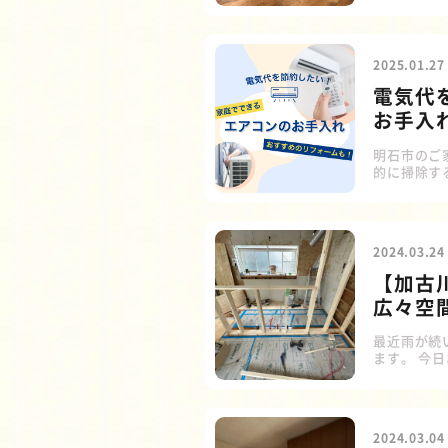
に使いたい
関・店舗な
所・脱衣所
についてご
2025.01.27
ル」とは、
電気代
お手入
明石市のご
的に掃除す
を多く消費
う。 1.
て安全を確
開け、フィ
2024.03.24
取り外せる
【加古
広々空間
最近雨が続
ます。 今
されること
事の工事で
した通りに
【加古川市
2024.03.04
事例 -前編