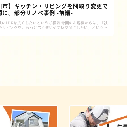
川市】キッチン・リビングを間取り変更で
に。部分リノベ事例 -前編-
 狭いLDKを広くしたいというご相談 今回のお客様からは、「狭
やリビングを、もっと広く使いやすい空間にしたい」というご
だきました。 そこで今回は、階段や廊下の一部をLDKに取り込
更リフォームをご提案しました。限られたスペースを有効活用
、開放感のある暮らしやすい空間を目指します。 増築をせずに
するには？ 「部屋を広くしたい」と考えたとき、まず増築を思
方も多いのではないでしょうか。 しかし、増築は費用がかかる
、敷地に十