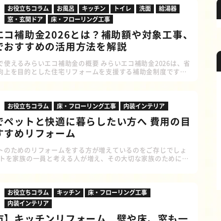
お役立ちコラム
お風呂
キッチン
トイレ
洗面
給湯器
窓・玄関ドア
床・フローリング工事
エコ補助金2026とは？補助額や対象工事、
でおすすめの活用方法を解説
で使えるみらいエコ補助金の概要 みらいエコ補助金2026は、省
向上を目的とした住宅リフォームを支援する補助金制度です。
設備交換などを検討している方にとって、工事費の負担を軽減
ンスとなります！まずは制度の概要から確認していきましょ
者 工事施工業者（リフォーム会社） 要件 1申請あたりの合計補
円以上 補助対象期間 【工事請負契約】 着工前に締結が必要
お役立ちコラム
床・フローリング工事
内装インテリア
】 令和7年11月28日以降に着工し、令和8年12
でペットと快適に暮らしたい方へ 費用の目
すすめリフォーム
トのためのリフォームをする方が増えているのをご存じでしょ
ットを家族の一員と考える人が増え、その大切な家族のために快
に整えたいというニーズが増加しています。 コロナ禍で在宅時
ことにより飼い始めた人も多いのではないでしょうか。 また、
めのフードやおもちゃ等、お世話をするための用品も多様化し
 健康志向の商品や機能性のある衣類・おもちゃも充実してお
お役立ちコラム
キッチン
床・フローリング工事
と快適に暮らすための環境づくりに大きな関心が持たれていま
内装インテリア
市】キッチンリフォーム 壁や床、窓も一