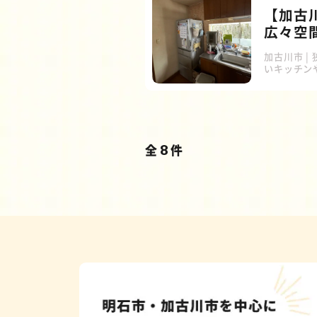
のお悩み
【加古
広々空間
加古川市 |
いキッチン
相談をいた
む間取り変
することで
部屋を広く
い浮かべる
だけでなく
全
8
件