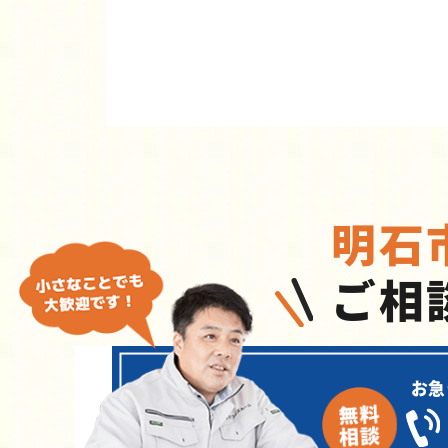
明石
ご相
お急