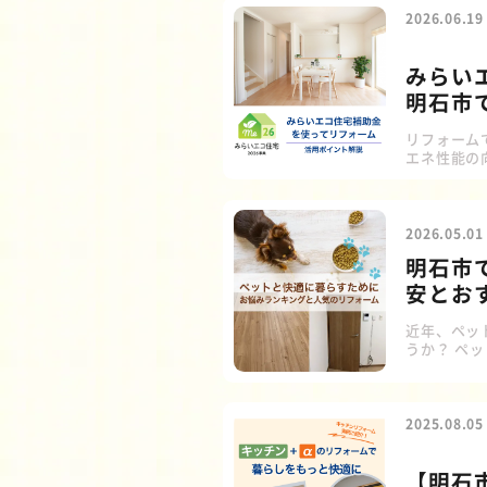
2026.06.19
みらい
明石市
リフォーム
エネ性能の
断熱改修や
できるチャ
う。 申請
助額が5万
2026.05.01
【工事の実施
明石市
安とお
近年、ペッ
うか？ ペ
適な住環境
間が増えた
ペットのた
ています。
2025.08.05
り、ペット
す。
【明石