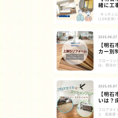
緒に工
キッチンと
(LDK全
でき、仕上
むメリット
ことがあり
ことが多い
2025.06.27
をされる方も
【明石
カー別
フローリン
は、既存の
フォーム方
ず、そのま
用されてい
す手間がな
2025.05.07
えられる 
【明石
いは？
フロアタイ
と 高級感