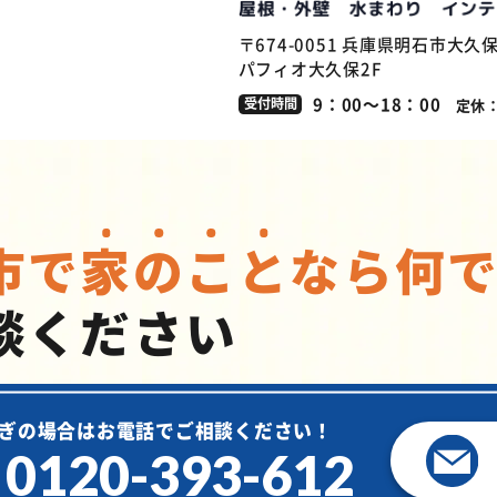
〒674-0051
兵庫県明石市大久保
パフィオ大久保2F
9：00～18：00
受付時間
定休
市で
家
の
こ
と
なら
何
談ください
ぎの場合は
お電話でご相談ください！
0120-393-612