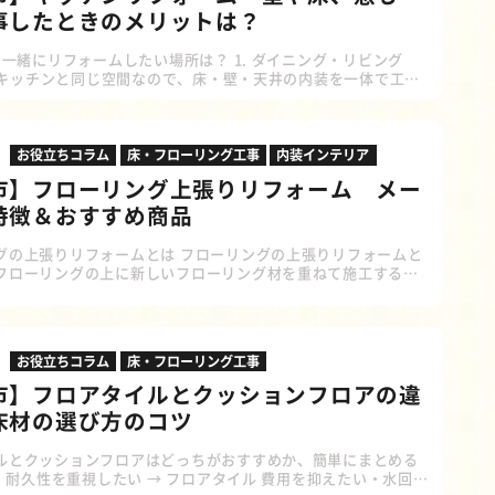
事したときのメリットは？
一緒にリフォームしたい場所は？ 1. ダイニング・リビング
体) キッチンと同じ空間なので、床・壁・天井の内装を一体で工事
がりに統一感が出ます。 内装材の無駄が減り、工賃も一括で済
も◎ 2. 床・壁・天井 キッチン交換時にクロスや床を一部剥がす
ます。 一部を施工するよりも、一括で施工する方が割安になる
ため、キッチンリフォームとセットで内装クロスのリフォーム
お役立ちコラム
床・フローリング工事
内装インテリア
多いですよ。 3. 配管(給水・排水・ガス) キッチンの位
市】フローリング上張りリフォーム メー
特徴＆おすすめ商品
グの上張りリフォームとは フローリングの上張りリフォームと
フローリングの上に新しいフローリング材を重ねて施工するリ
法です。一般的な張り替え工法とは異なり、古い床を撤去せ
ま上から施工することができるので、床のリフォームで多く採
ます。 ■上張りリフォームの特徴 工期が短い 既存の床を剥が
いため、通常の張り替えより早く終わることが多い。 費用が抑
お役立ちコラム
床・フローリング工事
解体・廃材処理の工程が不要になるため、コストが軽減される。
市】フロアタイルとクッションフロアの違
床材の選び方のコツ
ルとクッションフロアはどっちがおすすめか、簡単にまとめる
・耐久性を重視したい → フロアタイル 費用を抑えたい・水回り