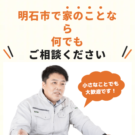
明石市で
家
の
こ
と
な
ら
何でも
ご相談ください