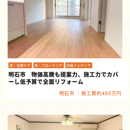
窓・玄関ドア
床・フローリング
内装インテリア
明石市 物価高騰も提案力、施工力でカバ
ーし低予算で全面リフォーム
明石市
施工費約480万円