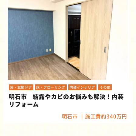
窓・玄関ドア
床・フローリング
内装インテリア
その他
明石市 結露やカビのお悩みも解決！内装
リフォーム
明石市
施工費約340万円