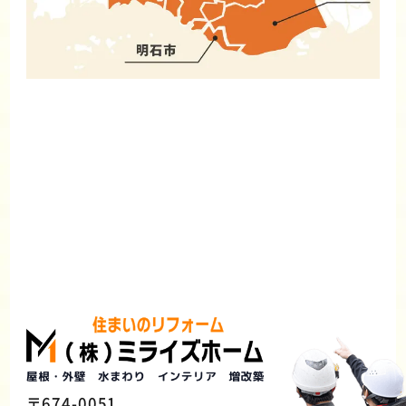
〒674-0051