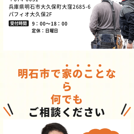
兵庫県明石市大久保町大窪2685-6
パフィオ大久保2F
9：00～18：00
受付時間
定休：日曜日
明石市で
家
の
こ
と
な
ら
何でも
ご相談ください