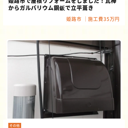
姫路市で屋根リフォームをしました！瓦棒
からガルバリウム鋼鈑で立平葺き
姫路市
施工費35万円
その他