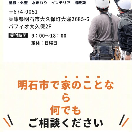
〒674-0051
兵庫県明石市大久保町大窪2685-6
パフィオ大久保2F
9：00～18：00
受付時間
定休：日曜日
明石市で
家
の
こ
と
な
ら
何でも
ご相談ください