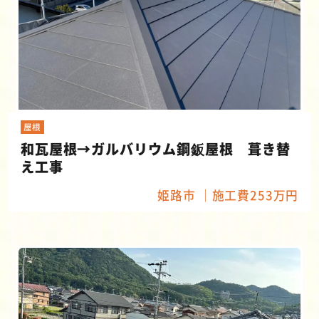
屋根
和瓦屋根→ガルバリウム鋼鈑屋根 葺き替
え工事
姫路市
施工費253万円