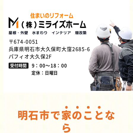
〒674-0051
兵庫県明石市大久保町大窪2685-6
パフィオ大久保2F
9：00～18：00
受付時間
定休：日曜日
明石市で
家
の
こ
と
な
ら