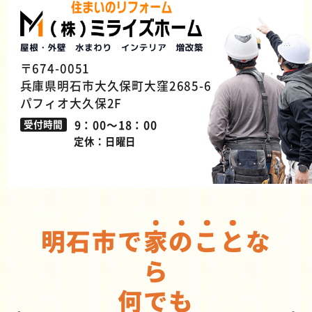
〒674-0051
兵庫県明石市大久保町大窪2685-6
パフィオ大久保2F
9：00～18：00
受付時間
定休：日曜日
明石市で
家
の
こ
と
な
ら
何でも