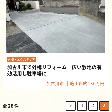
外構・エクステリア
加古川市で外構リフォーム 広い敷地の有
効活用し駐車場に
加古川市
施工費約130万円
全
28
件
1
2
3