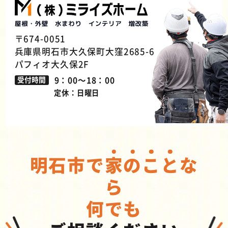
〒674-0051
兵庫県明石市大久保町大窪2685-6
パフィオ大久保2F
9：00～18：00
受付時間
定休：日曜日
明石市で
家
の
こ
と
な
ら
何でも