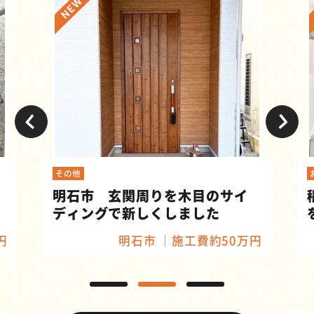
その他
明石市 玄関周りを木目のサイ
ディングで新しくしました
円
明石市
施工費約50万円