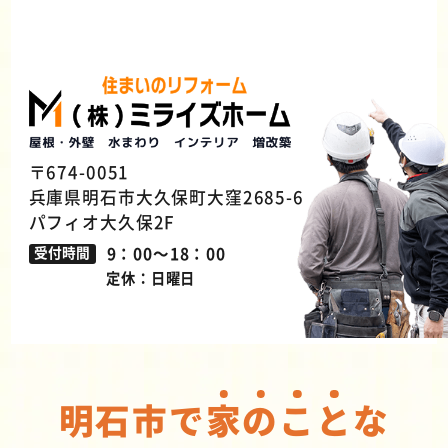
〒674-0051
兵庫県明石市大久保町大窪2685-6
パフィオ大久保2F
9：00～18：00
受付時間
定休：日曜日
明石市で
家
の
こ
と
な