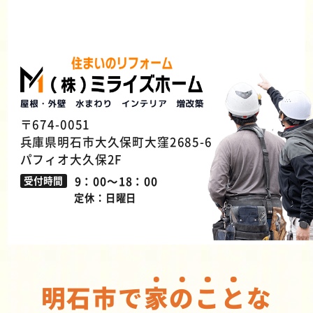
〒674-0051
兵庫県明石市大久保町大窪2685-6
パフィオ大久保2F
9：00～18：00
受付時間
定休：日曜日
明石市で
家
の
こ
と
な