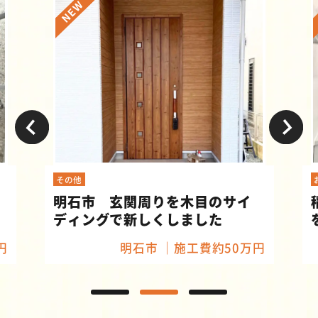
その他
明石市 玄関周りを木目のサイ
ディングで新しくしました
円
明石市
施工費約50万円