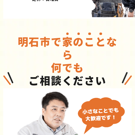
明石市で
家
の
こ
と
な
ら
何でも
ご相談ください