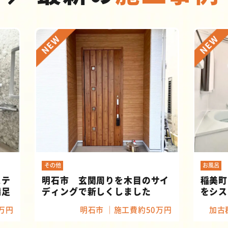
その他
お風呂
ステ
明石市 玄関周りを木目のサイ
稲美町
満足
ディングで新しくしました
をシス
万円
明石市
施工費約50万円
加古