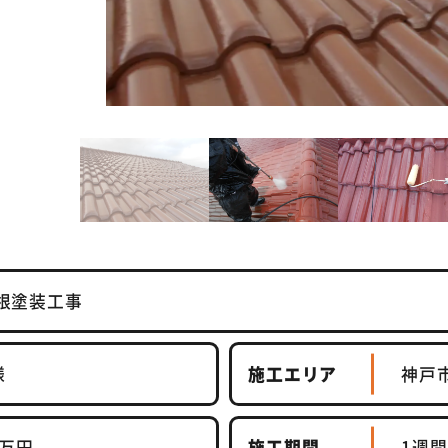
根塗装工事
様
施工エリア
神戸
5万円
施工期間
1週間