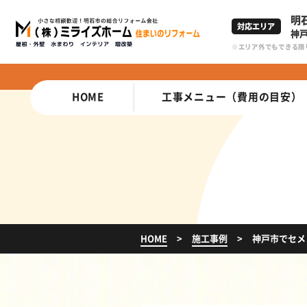
明
対応エリア
神
エリア外でもできる限
HOME
工事メニュー（費用の目安）
HOME
施工事例
神戸市でセ