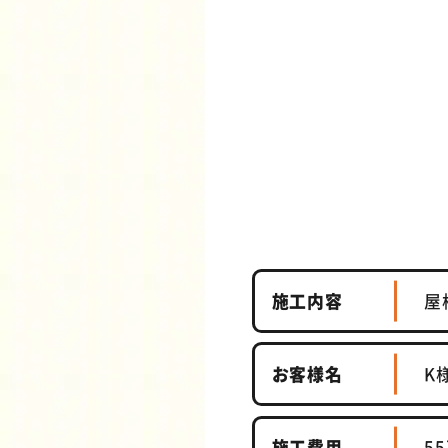
施工内容
屋
お客様名
K
施工費用
5