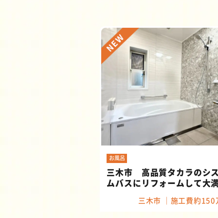
お風呂
三木市 高品質タカラのシ
ムバスにリフォームして大
三木市
施工費約150