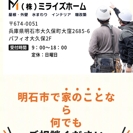
〒674-0051
兵庫県明石市大久保町大窪2685-6
パフィオ大久保2F
9：00～18：00
受付時間
定休：日曜日
明石市で
家
の
こ
と
な
ら
何でも