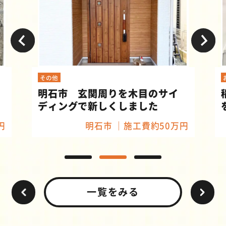
その他
明石市 玄関周りを木目のサイ
ディングで新しくしました
円
明石市
施工費約50万円
一覧をみる