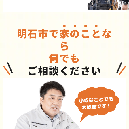
明石市で
家
の
こ
と
な
ら
何でも
ご相談ください