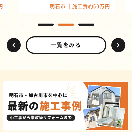
円
明石市
施工費約50万円
一覧をみる