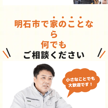
明石市で
家
の
こ
と
な
ら
何でも
ご相談ください