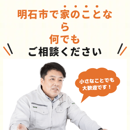
明石市で
家
の
こ
と
な
ら
何でも
ご相談ください