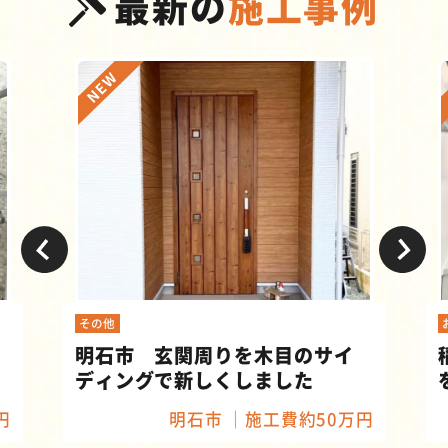
最新の
施工事例
その他
明石市 玄関周りを木目のサイ
ディングで新しくしました
円
明石市
施工費約50万円