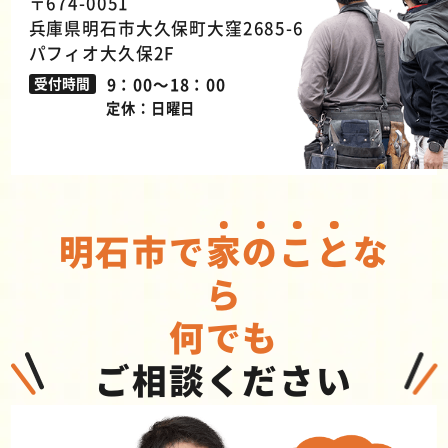
〒674-0051
兵庫県明石市大久保町大窪2685-6
パフィオ大久保2F
9：00～18：00
受付時間
定休：日曜日
明石市で
家
の
こ
と
な
ら
何でも
ご相談ください