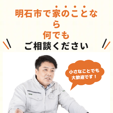
明石市で
家
の
こ
と
な
ら
何でも
ご相談ください