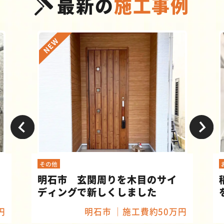
最新の
施工事例
お風呂
 玄関周りを木目のサイ
稲美町 天井高
グで新しくしました
をシステムバス
明石市
施工費約50万円
加古郡稲美町