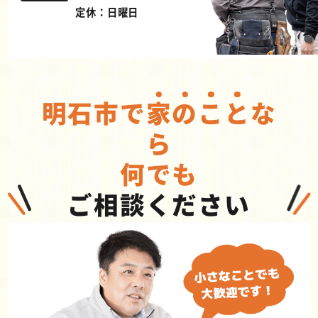
定休：日曜日
明石市で
家
の
こ
と
な
ら
何でも
ご相談ください