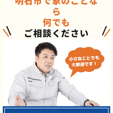
明石市で
家
の
こ
と
な
ら
何でも
ご相談ください